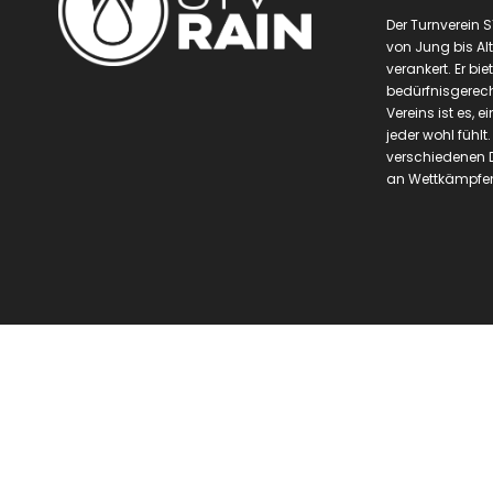
Der Turnverein S
von Jung bis Alt
verankert. Er biet
bedürfnisgerech
Vereins ist es, 
jeder wohl fühlt
verschiedenen 
an Wettkämpfen 