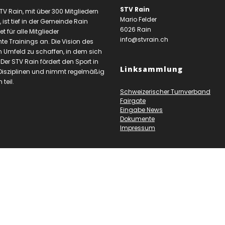
STV Rain
TV Rain, mit über 300 Mitgliedern
Mario Felder
, ist tief in der Gemeinde Rain
6026 Rain
et für alle Mitglieder
info@stvrain.ch
te Trainings an. Die Vision des
ein Umfeld zu schaffen, in dem sich
. Der STV Rain fördert den Sport in
Linksammlung
Disziplinen und nimmt regelmäßig
teil.
Schweizerischer Turnverband
Fairgate
Eingabe News
Dokumente
Impressum
© 2026 STV Rain